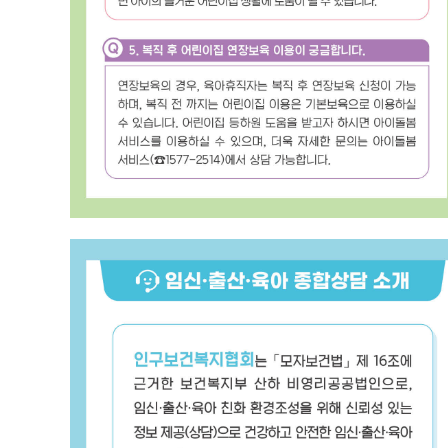
임
신
∙
출
산
∙
육
아
종
합