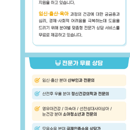
상
담
가
이
드
아
이
사
랑
홈
페
이
지
w
w
w
.
c
h
i