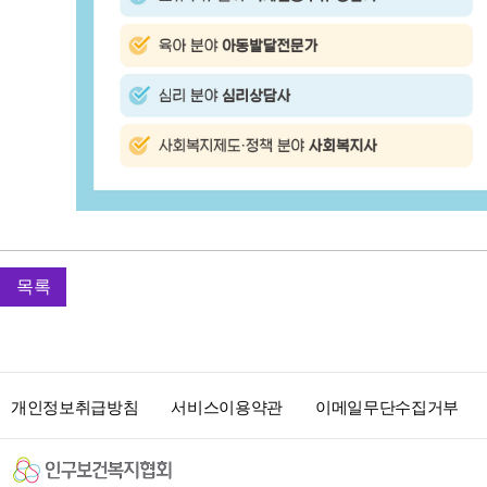
l
d
c
a
r
e
.
g
o
.
임
k
신
r
목록
∙
전
출
화
산
1
∙
6
육
4
개인정보취급방침
서비스이용약관
이메일무단수집거부
아
4
종
-
합
7
상