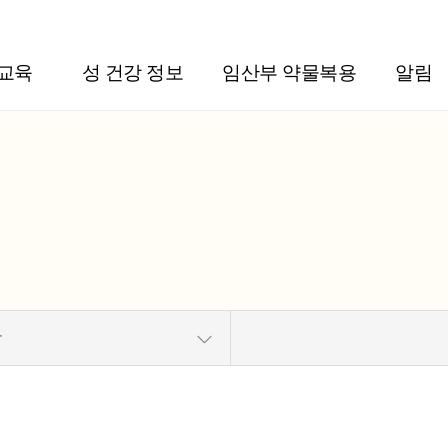
주메뉴 바로가기
본문 바로가기
교육
성 건강 정보
임산부 약물복용
알림
항