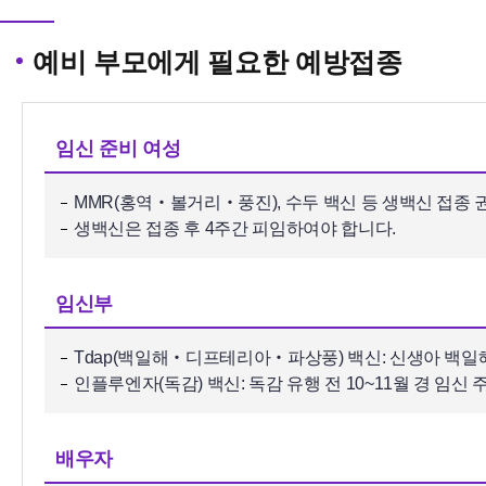
예비 부모에게 필요한 예방접종
임신 준비 여성
MMR(홍역‧볼거리‧풍진), 수두 백신 등 생백신 접종 
생백신은 접종 후 4주간 피임하여야 합니다.
임신부
Tdap(백일해‧디프테리아‧파상풍) 백신: 신생아 백일해 
인플루엔자(독감) 백신: 독감 유행 전 10~11월 경 임신
배우자