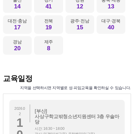
14
41
12
13
대전·충남
전북
광주·전남
대구·경북
17
19
15
40
경남
제주
20
8
교육일정
지역을 선택하시면 지역별로 성∙피임교육을 확인하실 수 있습니다.
2026.0
[부산]
2
사상구학교밖청소년지원센터 3층 우솔마
1
당
시간: 16:30 ~ 18:00
강사: 민경미(성교육), 윤정혜(피임교육)