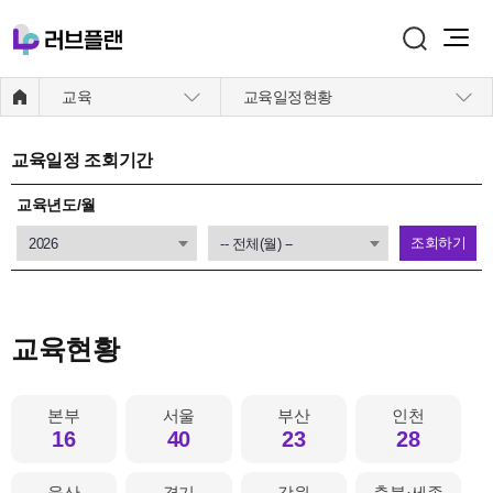
주메뉴 바로가기
본문 바로가기
교육
교육일정현황
교육일정 조회기간
교육년도/월
조회하기
교육현황
본부
서울
부산
인천
16
40
23
28
울산
경기
강원
충북·세종