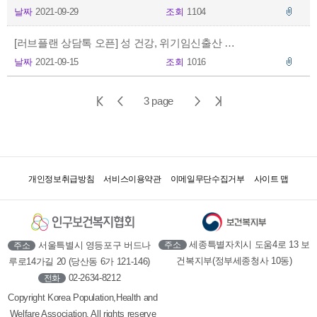
날짜
2021-09-29
조회
1104
[러브플랜 상담톡 오픈] 성 건강, 위기임신출산 상담, 러브플랜 카카오톡에서 상담 받으세요.
날짜
2021-09-15
조회
1016
첫
이
다
마
3 page
페
전
음
지
이
페
페
막
지
이
이
페
개인정보취급방침
서비스이용약관
이메일무단수집거부
사이트 맵
지
지
이
지
세종특별자치시 도움4로 13 보
서울특별시 영등포구 버드나
주소
주소
건복지부(정부세종청사 10동)
루로14가길 20 (당산동 6가 121-146)
02-2634-8212
전화
Copyright Korea Population,Health and
Welfare Association. All rights reserve