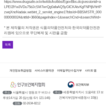
https://www.drugsafe.or.kr/iwt/ds/ko/bbs/EgovBbs.do;jsessionid=a
LPEI2lYw3VDu75dJcSM7wrQg0afaAQ5yGlCKAtvKgFNPfjiVhHP
zwqXnoNadaix.webint_2_servlet_engine1?bbsId=BBSMSTR_000
000000024&nttId=3660&pageIndex=1&searchCnd=&searchWrd=
* 본 제작물의 저작권은 식품의약품안전처와 한국의약품안전관
리원에 있으므로 무단복제 및 시판을 금함
목록
개인정보취급방침
서비스이용약관
이메일무단수집거부
사이트 맵
세종특별자치시 도움4로 13 보
서울특별시 영등포구 버드나
주소
주소
건복지부(정부세종청사 10동)
루로14가길 20 (당산동 6가 121-146)
02-2634-8212
전화