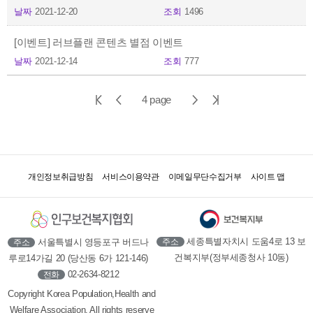
날짜
2021-12-20
조회
1496
[이벤트] 러브플랜 콘텐츠 별점 이벤트
날짜
2021-12-14
조회
777
첫
이
다
마
4 page
페
전
음
지
이
페
페
막
지
이
이
페
개인정보취급방침
서비스이용약관
이메일무단수집거부
사이트 맵
지
지
이
지
세종특별자치시 도움4로 13 보
서울특별시 영등포구 버드나
주소
주소
건복지부(정부세종청사 10동)
루로14가길 20 (당산동 6가 121-146)
02-2634-8212
전화
Copyright Korea Population,Health and
Welfare Association. All rights reserve