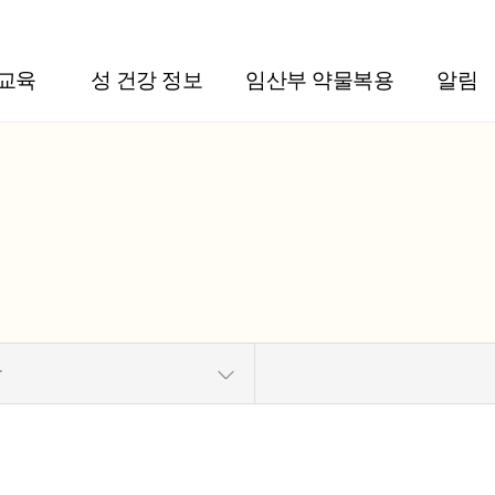
주메뉴 바로가기
본문 바로가기
교육
성 건강 정보
임산부 약물복용
알림
항