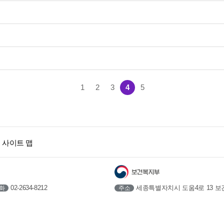
1
2
3
4
5
사이트 맵
세종특별자치시 도움4로 13 보
02-2634-8212
주소
화