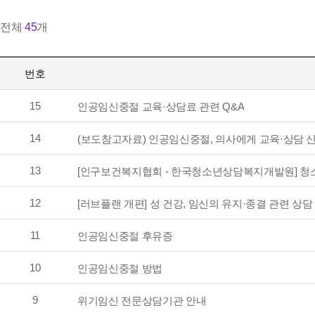
전체
45
개
번호
15
인공임신중절 교육·상담료 관련 Q&A
14
(보도참고자료) 인공임신중절, 의사에게 교육·상담 
13
[인구보건복지협회 - 한국청소년상담복지개발원] 청소
12
[러브플랜 개편] 성 건강, 임신의 유지·종결 관련 상담
11
인공임신중절 후유증
10
인공임신중절 방법
9
위기임신 전문상담기관 안내