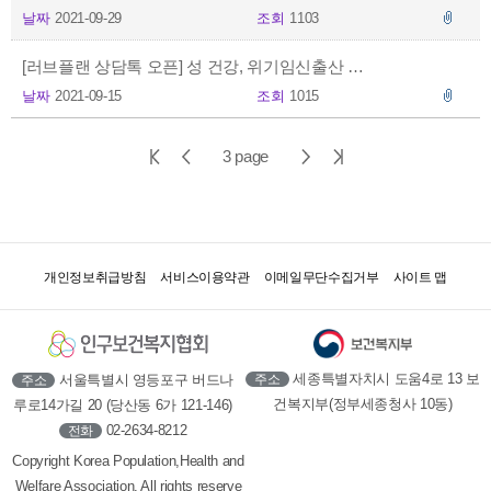
날짜
2021-09-29
조회
1103
[러브플랜 상담톡 오픈] 성 건강, 위기임신출산 상담, 러브플랜 카카오톡에서 상담 받으세요.
날짜
2021-09-15
조회
1015
첫
이
다
마
3 page
페
전
음
지
이
페
페
막
지
이
이
페
개인정보취급방침
서비스이용약관
이메일무단수집거부
사이트 맵
지
지
이
지
세종특별자치시 도움4로 13 보
서울특별시 영등포구 버드나
주소
주소
건복지부(정부세종청사 10동)
루로14가길 20 (당산동 6가 121-146)
02-2634-8212
전화
Copyright Korea Population,Health and
Welfare Association. All rights reserve